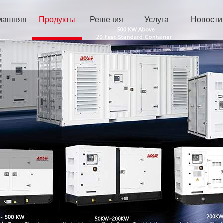
машняя
Продукты
Решения
Услуга
Новости
раница