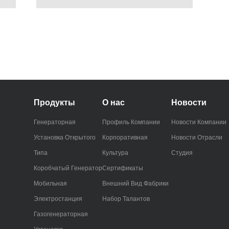
Продукты
О нас
Новости
Генераторная
Профиль Компании
Новости Компании
Установка Открытого
Корпоративная
Новости Отрасли
Типа
Культура
Студия
Коробчатый Генератор
Сертификаты
Мобильная
Внешний Вид Фабрики
Электростанция
Набор Талантов
Газогенераторная