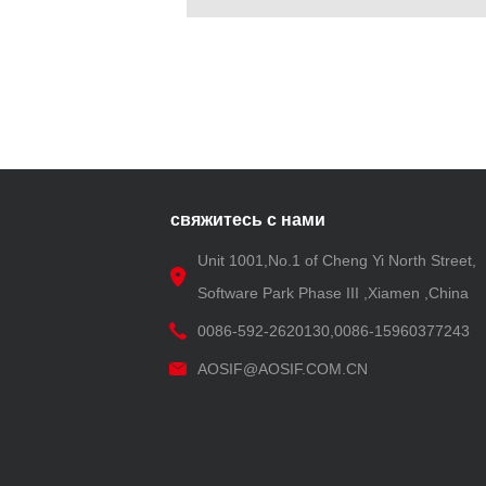
свяжитесь с нами
Unit 1001,No.1 of Cheng Yi North Street,
Software Park Phase III ,Xiamen ,China
0086-592-2620130,0086-15960377243
AOSIF@AOSIF.COM.CN