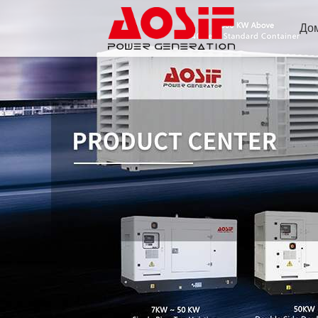
До
ст