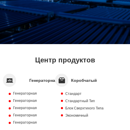
Центр продуктов
Генераторная
Коробчатый
Установка Открытого
Генератор
Генераторная
Стандарт
Установка Серии
Генераторная
Стандартный Тип
Типа
Cummins
Установка Серии
Генераторная
Контейнера
Блок Сверхтихого Типа
Perkins
Установка Серии
Генераторная
Экономичный
Doosan
Установка Серии
Генераторная
Mitsubishi Shanghai
Установка Серии MTU