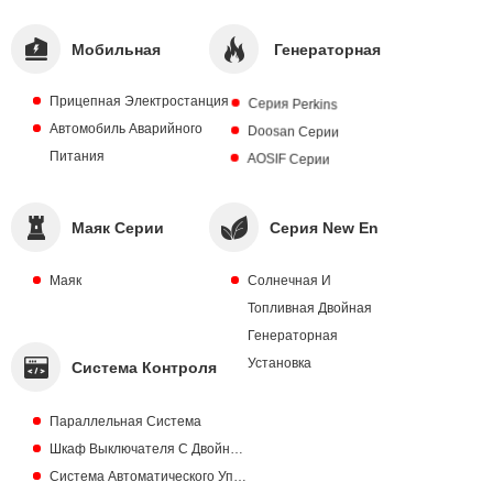
Мобильная
Генераторная
Электростанция
Установка
Прицепная Электростанция
Серия Perkins
Автомобиль Аварийного
Doosan Серии
Открытого
Питания
AOSIF Серии
Типа
Маяк Серии
Серия New Energy
Маяк
Солнечная И
Топливная Двойная
Генераторная
Установка
Система Контроля
Параллельная Система
Шкаф Выключателя С Двойным Питанием ATS
Система Автоматического Управления