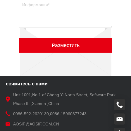
Разместить
свяжитесь с нами
Unit 1001,No.1 of Cheng Yi North Street, Software Park
Phase III ,Xiamen ,China
0086-592-2620130,0086-15960377243
AOSIF@AOSIF.COM.CN