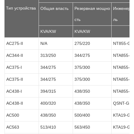
Тип устройства
Общая власть
Резервная мощно
Инженерн
сть
ль
KVA/KW
KVA/KW
AC275-II
N/A
275/220
NT855-GA
AC344-II
313/250
344/275
NTA855-G
AC375-I
344/275
375/300
NTA855-G
AC375-II
344/275
375/300
NTA855-G
AC438-I
394/315
438/350
NTA855-G
AC438-II
400/320
438/350
QSNT-G3
AC500
438/350
500/400
KTA19-G2
AC563
513/410
563/450
KTA19-G3